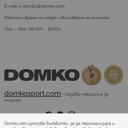
E-mail:
e-domko@domko.com
Работно време на отдел обслужване на клиенти:
Пон. - Пет. 09:00ч. - 18:00ч.
domkosport.com
 - подови покрития за 
спорта
Последвайте ни:
Domko.com използва бисквитки, за да персонализира и