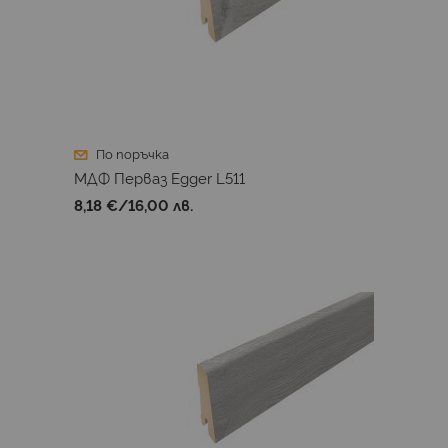
По поръчка
МДФ Перваз Egger L511
8,18 €
/
16,00 лв.