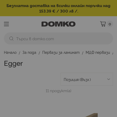
Безплатна доставка на всички онлайн поръчки над
153.39 € / 300 лв /.
0
Моята ко
Начало
За пода
Первази за ламинат
МДФ первази
Egger
11
продукт(а)