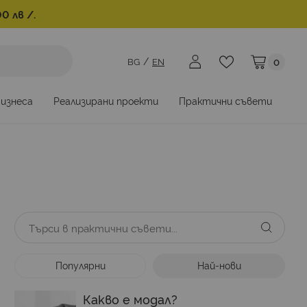
0 лв /.
BG
EN
0
Моята коли
бизнеса
Реализирани проекти
Практични съвети
Популярни
Най-нови
Какво е модал?