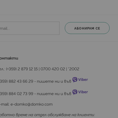
АБОНИРАМ СЕ
онтакти
ел.:
(+359) 2 879 12 15
|
0700 420 02
|
*2002
+359) 882 43 66 29
 - пишете ни и във 
+359) 884 02 73 99
 - пишете ни и във 
-mail:
e-domko@domko.com
аботно време на отдел обслужване на клиенти: