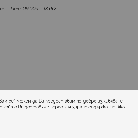
он. - Пет. 09:00ч. - 18:00ч.
Последвайте ни:
вам се”, можем да Ви предоставим по-добро изживяване
по който Ви доставяме персонализирано съдържание. Ако