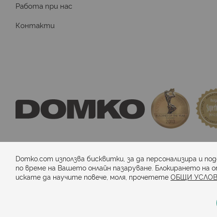
Работа при нас
Контакти
domkosport.com
 - подови покрития за спор
Domko.com използва бисквитки, за да персонализира и по
по време на Вашето онлайн пазаруване. Блокирането на о
искате да научите повече, моля, прочетете
ОБЩИ УСЛОВ
Начини на плащане: