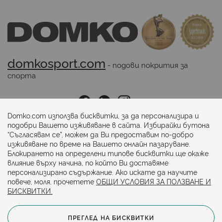
domkosport.com
 - подови покрития за 
спорта
Последвайте ни:
Domko.com използва бисквитки, за да персонализира и
подобри Вашето изживяване в сайта. Избирайки бутона
“Съгласявам се”, можем да Ви предоставим по-добро
Начини на плащане:
изживяване по време на Вашето онлайн пазаруване.
Блокирането на определени типове бисквитки ще окаже
влияние върху начина, по който Ви доставяме
персонализирано съдържание. Ако искате да научите
повече, моля, прочетете
ОБЩИ УСЛОВИЯ ЗА ПОЛЗВАНЕ И
БИСКВИТКИ.
ПРЕГЛЕД НА БИСКВИТКИ