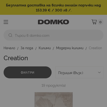
Безплатна доставка на всички онлайн поръчки над
153.39 € / 300 лв /.
0
Моята ко
Начало
За пода
Килими
Модерни килими
Creation
Creation
ФИЛТРИ
19
продукт(а)