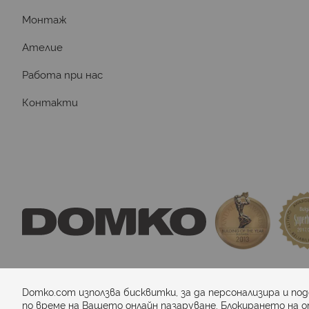
Монтаж
Ателие
Работа при нас
Контакти
domkosport.com
 - подови покрития за спор
Domko.com използва бисквитки, за да персонализира и по
по време на Вашето онлайн пазаруване. Блокирането на о