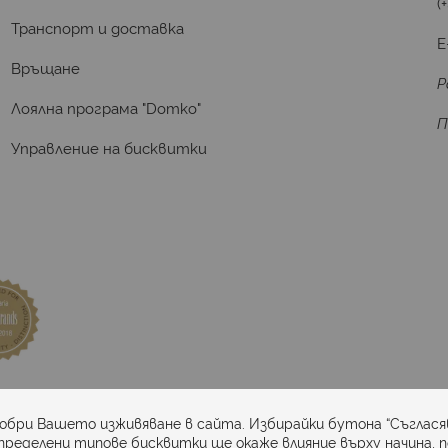
(
Транспорт и доставка
E
Връщане
Р
Лоялна програма "Domko"
П
Управление на бисквитки
та
добри Вашето изживяване в сайта. Избирайки бутона “Съглася
пределени типове бисквитки ще окаже влияние върху начина, 