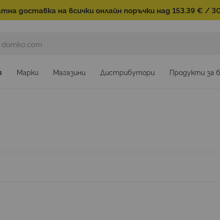
тна доставка на всички онлайн поръчки над 153.39 € / 30
я
Марки
Магазини
Дистрибутори
Продукти за 