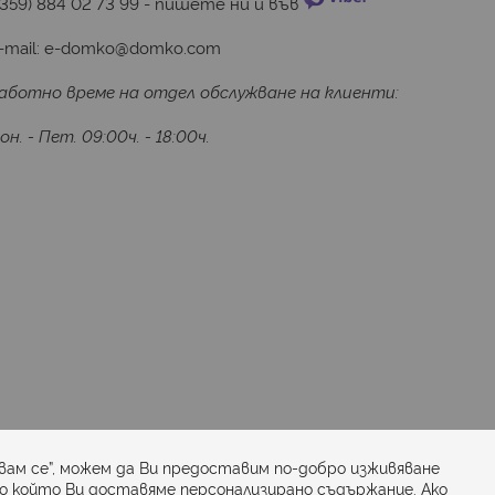
+359) 884 02 73 99
 - пишете ни и във 
-mail:
e-domko@domko.com
аботно време на отдел обслужване на клиенти:
он. - Пет. 09:00ч. - 18:00ч.
Последвайте ни:
вам се”, можем да Ви предоставим по-добро изживяване
по който Ви доставяме персонализирано съдържание. Ако