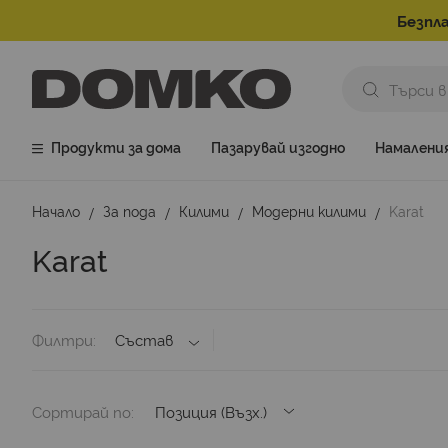
Безпла
Продукти за дома
Пазарувай изгодно
Намалени
Начало
За пода
Килими
Модерни килими
Karat
Karat
Филтри
Състав
Сортирай по