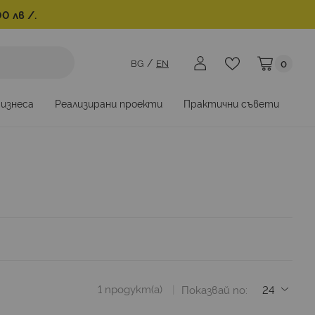
0 лв /.
BG
EN
0
Моята коли
бизнеса
Реализирани проекти
Практични съвети
1
продукт(а)
Показвай по