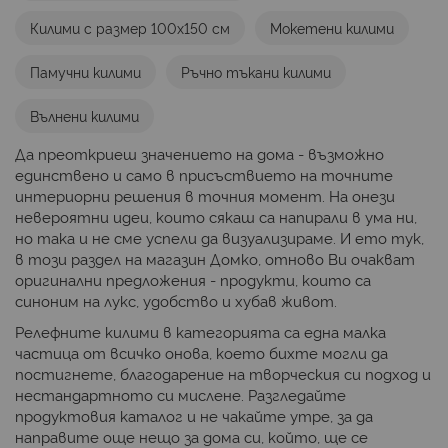
Килими с размер 100х150 см
Мокетени килими
Памучни килими
Ръчно тъкани килими
Вълнени килими
Да преоткриеш значението на дома - възможно
единствено и само в присъствието на точните
интериорни решения в точния момент. На онези
невероятни идеи, които сякаш са напирали в ума ни,
но така и не сме успели да визуализираме. И ето тук,
в този раздел на магазин Домко, отново Ви очакват
оригинални предложения - продукти, които са
синоним на лукс, удобство и хубав живот.
Релефните килими в категорията са една малка
частица от всичко онова, което бихте могли да
постигнете, благодарение на творческия си подход и
нестандартното си мислене. Разгледайте
продуктовия каталог и не чакайте утре, за да
направите още нещо за дома си, който, ще се