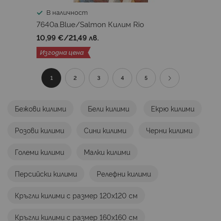
В наличност
7640a.Blue/Salmon Килим Rio
10,99 €
/
21,49 лв.
Изгодна цена
Страница
В
Страница
Страница
Страница
Страница
Страница
Продължи
1
2
3
4
5
момента
Бежови килими
Бели килими
Екрю килими
четете
Розови килими
Сини килими
Черни килими
страница
Големи килими
Малки килими
Персийски килими
Релефни килими
Кръгли килими с размер 120х120 см
Кръгли килими с размер 160х160 см