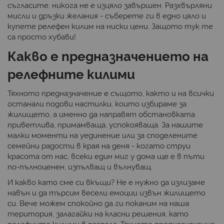
съгласите, никога не е изцяло завършен. Разхвърляни
мисли и дръзки желания - съберете ги в едно цяло и
купете релефен килим на ниски цени. Защото тук те
са просто хубави!
Какво е предназначението на
релефните килими
Тяхното предназначение е същото, както и на всички
останали подови настилки, които избираме за
жилището, а именно да направят обстановката
приветлива, примамваща, успокояваща. За нашите
малки моменти на уединение или за споделените
семейни радости в края на деня - когато струи
красота от нас, всеки един миг у дома ще е в пъти
по-пълноценен, изпълващ и вълнуващ.
И какво като сме си вкъщи? Не е нужно да излизаме
навън и да търсим весели емоции извън жилището
си. Вече можем спокойно да ги поканим на наша
територия, залагайки на класни решения, като
релефните килими в раздела. Тяхното предназначение