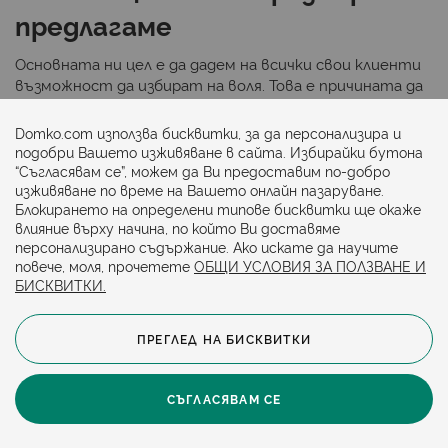
предлагаме
Основната ни цел е да дадем на всички свои клиенти
възможност да избират на воля. Това е причината да
поддържаме голямо разнообразие от продукти, част
от които са и релефните килими, достъпни в
Domko.com използва бисквитки, за да персонализира и
следните варианти:
подобри Вашето изживяване в сайта. Избирайки бутона
“Съгласявам се”, можем да Ви предоставим по-добро
Шаги;
изживяване по време на Вашето онлайн пазаруване.
Блокирането на определени типове бисквитки ще окаже
Едноцветни - бежови, бели, жълти, зелени,
влияние върху начина, по който Ви доставяме
кафяви, розови, сиви, черни и др.;
персонализирано съдържание. Ако искате да научите
Фигурални;
повече, моля, прочетете
ОБЩИ УСЛОВИЯ ЗА ПОЛЗВАНЕ И
БИСКВИТКИ.
В градски стил;
С арт дизайн;
ПРЕГЛЕД НА БИСКВИТКИ
Класически и нестандартни;
В размери, като 120/170 см, 120/190 см, 160/230
СЪГЛАСЯВАМ СЕ
см, 200/280 см, 200/290 см, 60/100 см и 80/150
см.