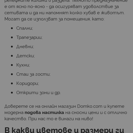
е от ясно по-ясно - да осигуряват удоволствие за
сетивата и да ни напомнят колко хубав е животът.
Могат да се използват за помещения, като:
Спални;
Трапезарии;
Дневни;
Детски;
Кухни;
Стаи за гости;
Коридори;
Открити зони и др.
Доверете се на онлайн магазин Domko.com и купете
модерна
подова настилка
на сносни цени и с отлично
качество. При нас то е винаги на ниво!
В какви цветове и размери ги