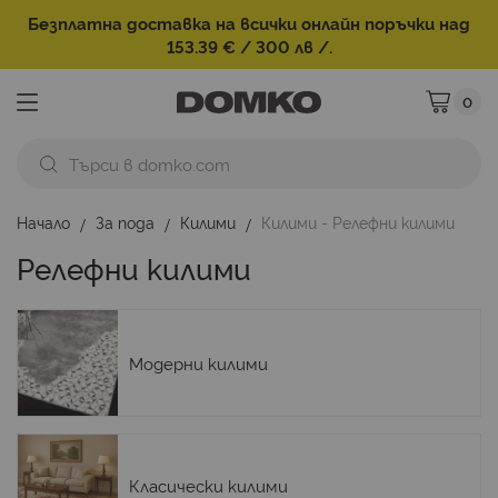
Безплатна доставка на всички онлайн поръчки над
153.39 € / 300 лв /.
0
Моята ко
Начало
За пода
Килими
Килими - Релефни килими
Релефни килими
Модерни килими
Класически килими