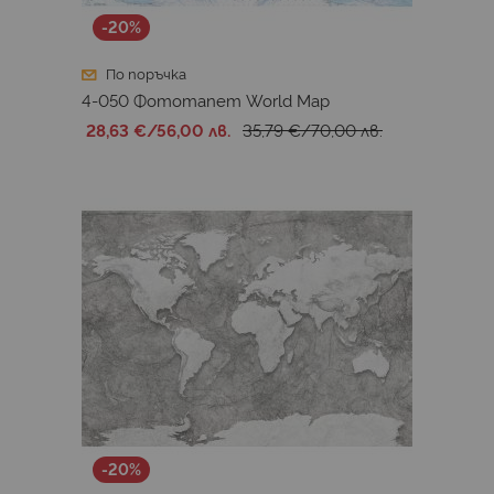
-20%
По поръчка
4-050 Фототапет World Map
28,63 €
/
56,00 лв.
35,79 €
/
70,00 лв.
-20%