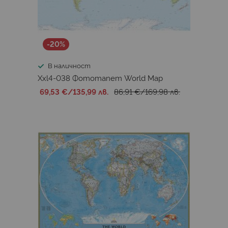
Roberto Cavalli 9
Seasons
Stefan Hefele 1
Stefan Hefele 2
Tejo
Walls by Patel 4
-20%
Walls by Patel 5
360 First Edition
В наличност
360 Evolution Panels
JV201 Murals Decor
Xxl4-038 Фототапет World Map
JV202 Murals Decor
Artistry
69,53 €
/
135,99 лв.
86,91 €
/
169,98 лв.