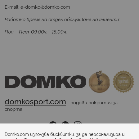
E-mail:
e-domko@domko.com
Работно време на отдел обслужване на клиенти:
Пон. - Пет. 09:00ч. - 18:00ч.
domkosport.com
 - подови покрития за 
спорта
Последвайте ни:
Domko.com използва бисквитки, за да персонализира и