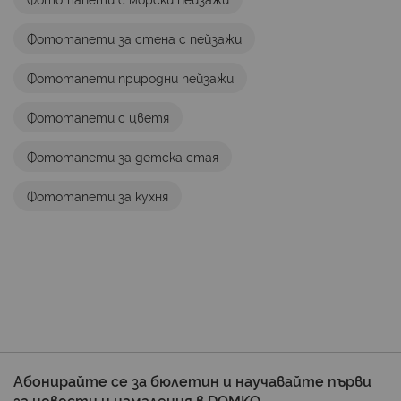
Фототапети за стена с пейзажи
Фототапети природни пейзажи
Фототапети с цветя
Фототапети за детска стая
Фототапети за кухня
Абонирайте се за бюлетин и научавайте първи
за новости и намаления в DOMKO.