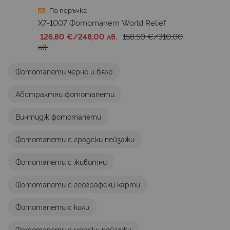
По поръчка
X7-1007 Фототапет World Relief
126,80 €
/
248,00 лв.
158,50 €
/
310,00
лв.
Фототапети черно и бяло
Абстрактни фототапети
Винтидж фототапети
Фототапети с градски пейзажи
Фототапети с животни
Фототапети с географски карти
Фототапети с коли
Фототапети с морски пейзажи