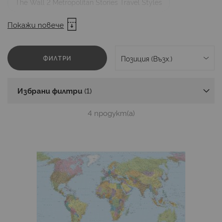
The Wall 2 Metropolitan Stories Travel Styles
The Wall 3 Art Edition Stories of Life
Покажи повече
The Wall 4 Metropolitan Stories Vibes & Styles
ФИЛТРИ
Metropolitan Stories Hot Spots
COSMOLiving Design Panel
Wall Love
Избрани филтри
Disney 4
Disney 5
Into Adventure
4
продукт(а)
Into Wonderland
Artist
Atelier 47
Balance
Colours - Imagine Ed.5
DesignWalls 2
DesignWalls
Flair
Heritage
Home - Imagine 4
Infinity
Infinity 2
INK
Le Jardin
Pure
Pure 2
RAW