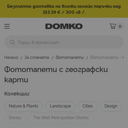
Безплатна доставка на всички онлайн поръчки над
153.39 € / 300 лв /.
0
Моята ко
Начало
За стената
Фототапети
Фототапети - К
Фототапети с географски
карти
Колекции:
Nature & Plants
Landscape
Cities
Design
Disney
Тhe Wall Metropolitan Stories