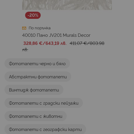
Stefan Hefele 2
Tejo
Walls by Patel 4
-20%
Walls by Patel 5
360 First Edition
По поръчка
360 Evolution Panels
JV201 Murals Decor
40010 Пано JV201 Murals Decor
JV202 Murals Decor
Artistry
328,86 €
/
643,19 лв.
411,07 €
/
803,98
лв.
Фототапети черно и бяло
Абстрактни фототапети
Винтидж фототапети
Фототапети с градски пейзажи
Фототапети с животни
Фототапети с географски карти