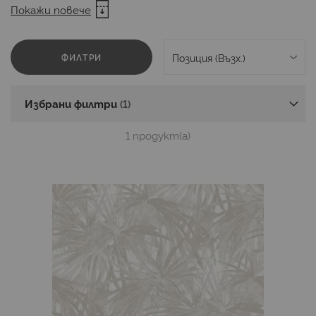
The Wall 3 Art Edition Stories of Life
Покажи повече
The Wall 4 Metropolitan Stories Vibes & Styles
ФИЛТРИ
Metropolitan Stories Hot Spots
COSMOLiving Design Panel
Wall Love
Избрани филтри
Disney 4
Disney 5
Into Adventure
1
продукт(а)
Into Wonderland
Artist
Atelier 47
Balance
Colours - Imagine Ed.5
DesignWalls 2
DesignWalls
Flair
Heritage
Home - Imagine 4
Infinity
Infinity 2
INK
Le Jardin
Pure
Pure 2
RAW
Roberto Cavalli 9
Seasons
Stefan Hefele 1