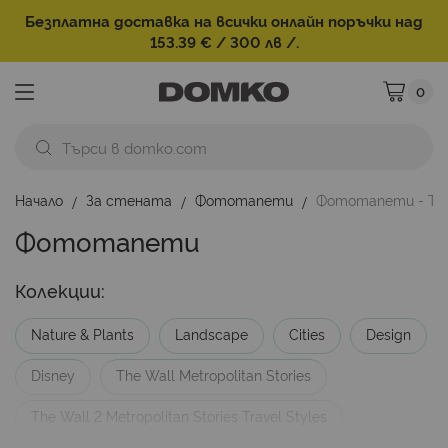
Безплатна доставка на всички онлайн поръчки над
153.39 € / 300 лв /.
0
Моята ко
Начало
За стената
Фототапети
Фототапети - Тап
Фототапети
Колекции:
Nature & Plants
Landscape
Cities
Design
Disney
Тhe Wall Metropolitan Stories
The Wall 2 Metropolitan Stories Travel Styles