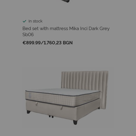
In stock
Bed set with mattress Mika Inci Dark Grey
Sb06
€899.99
/
1.760,23 BGN