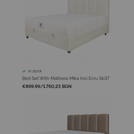
In stock
Bed Set With Mattress Mika Inci Ecru Sb37
€899.99
/
1.760,23 BGN