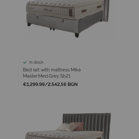
In stock
Bed set with mattress Mika
Master.Med.Grey Sb21
€1,299.99
/
2.542,56 BGN