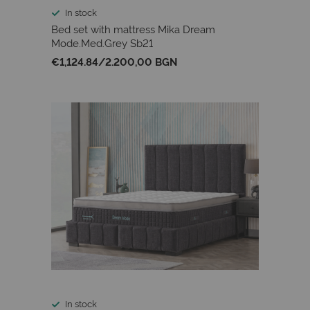
In stock
Bed set with mattress Mika Dream
Mode.Med.Grey Sb21
€1,124.84
/
2.200,00 BGN
In stock