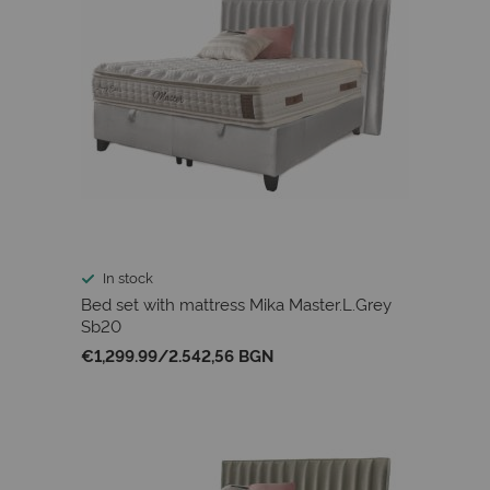
In stock
Bed set with mattress Mika Master.L.Grey
Sb20
€1,299.99
/
2.542,56 BGN