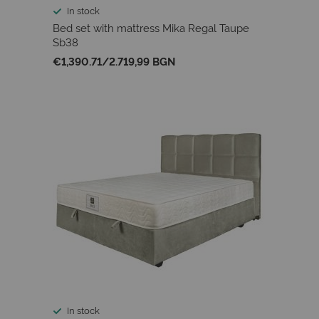
In stock
Bed set with mattress Mika Regal Taupe
Sb38
€1,390.71
/
2.719,99 BGN
In stock