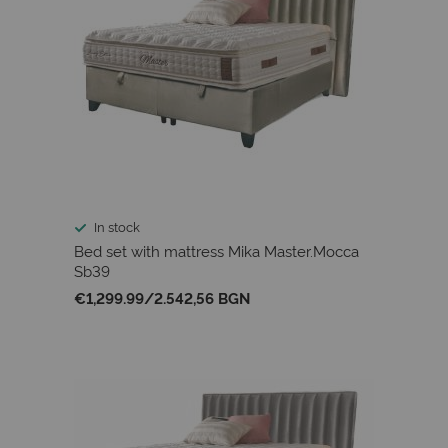
In stock
Bed set with mattress Mika Master.Mocca
Sb39
€1,299.99
/
2.542,56 BGN