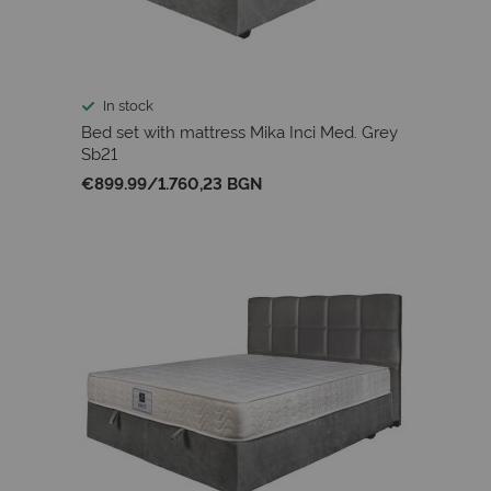
In stock
Bed set with mattress Mika Inci Med. Grey
Sb21
€899.99
/
1.760,23 BGN