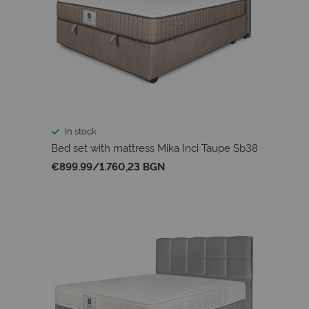
In stock
Bed set with mattress Mika Inci Taupe Sb38
€899.99
/
1.760,23 BGN