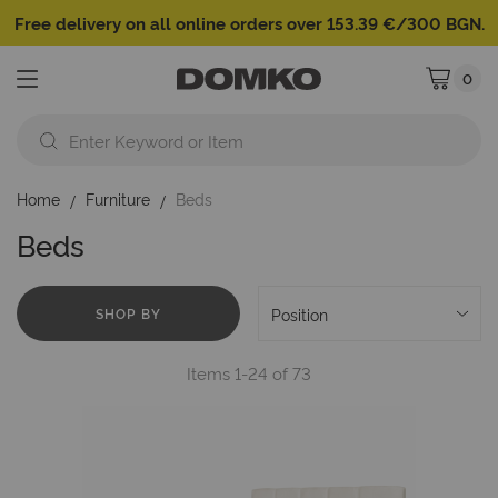
Free delivery on all online orders over 153.39 €/300 BGN.
0
My Cart
Home
Furniture
Beds
Beds
SHOP BY
Items
1
-
24
of
73