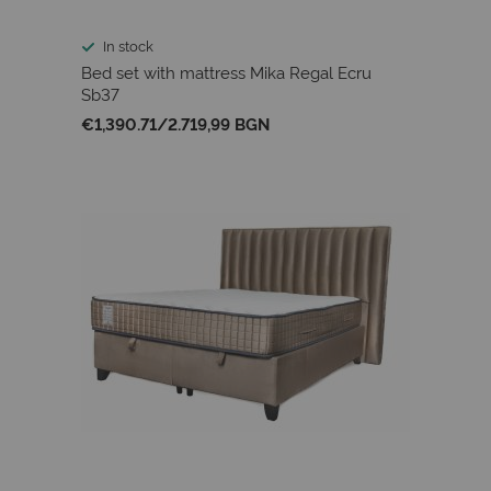
In stock
Bed set with mattress Mika Regal Ecru
Sb37
€1,390.71
/
2.719,99 BGN