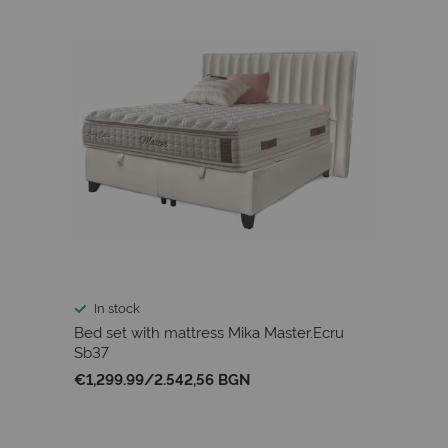
In stock
Bed set with mattress Mika Master.Ecru
Sb37
€1,299.99
/
2.542,56 BGN