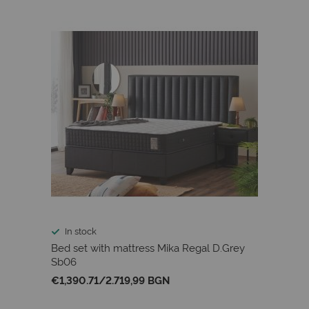
In stock
Bed set with mattress Mika Regal D.Grey
Sb06
€1,390.71
/
2.719,99 BGN