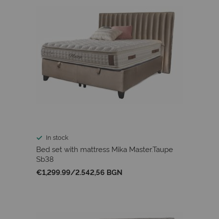
In stock
Bed set with mattress Mika Master.Taupe
Sb38
€1,299.99
/
2.542,56 BGN