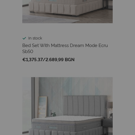
In stock
Bed Set With Mattress Dream Mode Ecru
Sb50
€1,375.37
/
2.689,99 BGN