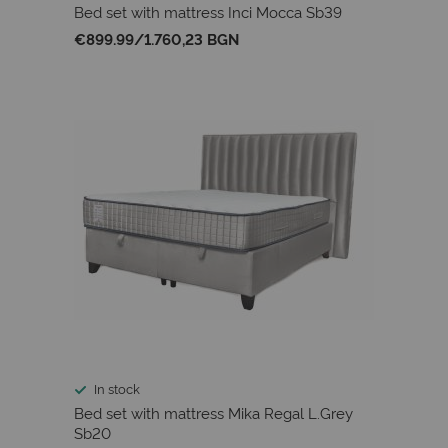
Bed set with mattress Inci Mocca Sb39
€899.99
/
1.760,23 BGN
In stock
Bed set with mattress Mika Regal L.Grey
Sb20