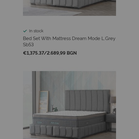
In stock
Bed Set With Mattress Dream Mode L.Grey
Sb53
€1,375.37
/
2.689,99 BGN