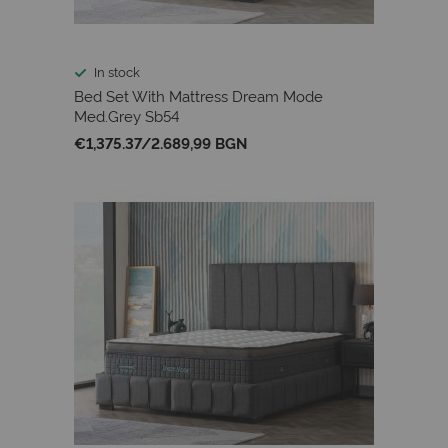
In stock
Bed Set With Mattress Dream Mode
Med.Grey Sb54
€1,375.37
/
2.689,99 BGN