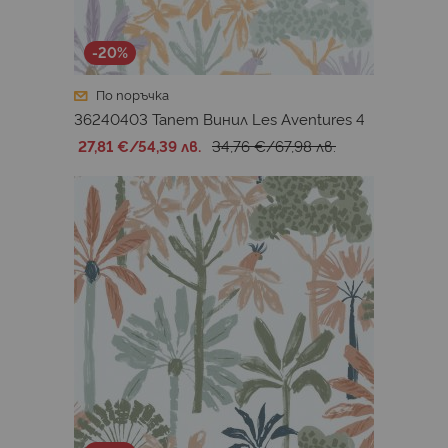
-20%
По поръчка
36240403 Тапет Винил Les Aventures 4
27,81 €
/
54,39 лв.
34,76 €
/
67,98 лв.