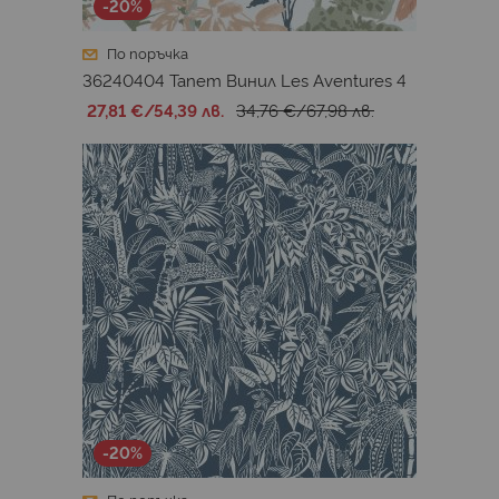
-20%
По поръчка
36240404 Тапет Винил Les Aventures 4
27,81 €
/
54,39 лв.
34,76 €
/
67,98 лв.
-20%