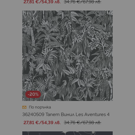
27,81 €
/
54,39 лв.
34,76 €
/
67,98 лв.
-20%
По поръчка
36240509 Тапет Винил Les Aventures 4
27,81 €
/
54,39 лв.
34,76 €
/
67,98 лв.