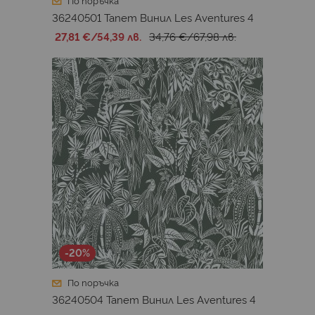
По поръчка
36240501 Тапет Винил Les Aventures 4
27,81 €
/
54,39 лв.
34,76 €
/
67,98 лв.
-20%
По поръчка
36240504 Тапет Винил Les Aventures 4