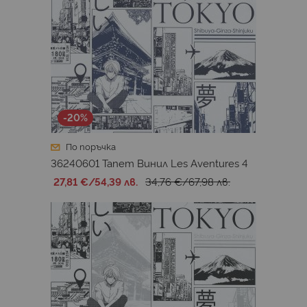
-20%
По поръчка
36240601 Тапет Винил Les Aventures 4
27,81 €
/
54,39 лв.
34,76 €
/
67,98 лв.