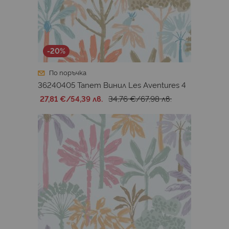
-20%
По поръчка
36240405 Тапет Винил Les Aventures 4
27,81 €
/
54,39 лв.
34,76 €
/
67,98 лв.