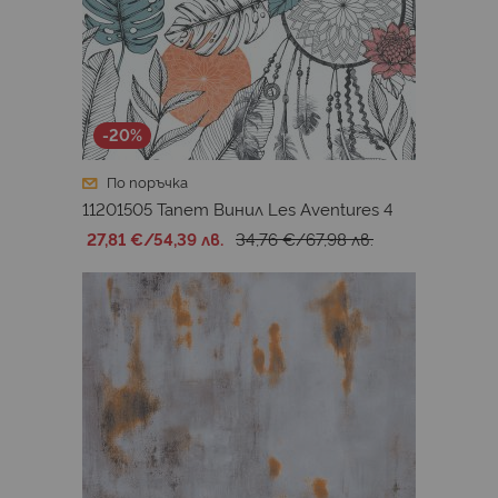
-20%
По поръчка
11201505 Тапет Винил Les Aventures 4
27,81 €
/
54,39 лв.
34,76 €
/
67,98 лв.