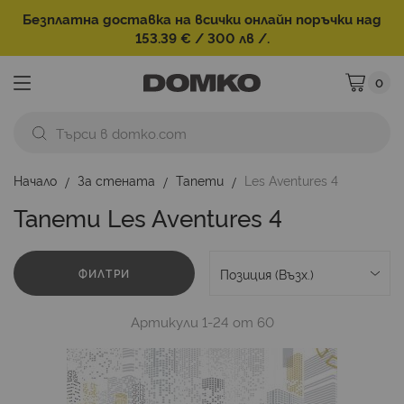
Безплатна доставка на всички онлайн поръчки над
153.39 € / 300 лв /.
0
Моята ко
Начало
За стената
Тапети
Les Aventures 4
Тапети Les Aventures 4
ФИЛТРИ
Артикули
1
-
24
от
60