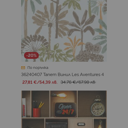
-20%
По поръчка
36240407 Тапет Винил Les Aventures 4
27,81 €
/
54,39 лв.
34,76 €
/
67,98 лв.